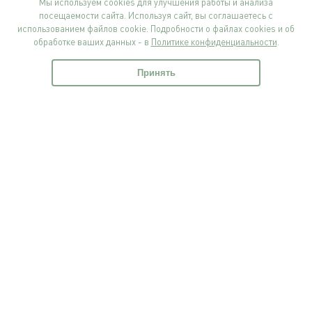
Мы используем cookies для улучшения работы и анализа
посещаемости сайта. Используя сайт, вы соглашаетесь с
использованием файлов cookie. Подробности о файлах cookies и об
Наши контакты
обработке ваших данных - в
Политике конфиденциальности
.
+7 499 130 5854
Принять
Главная
Избранное
Корзина
Войти
+7 499 321 3151
1929@rosigrushka.com
Россия, Москва, поселение Сосенское,
ул. Сосновая улица, д.4.
© Фабрика Росигрушка, 2014-2026