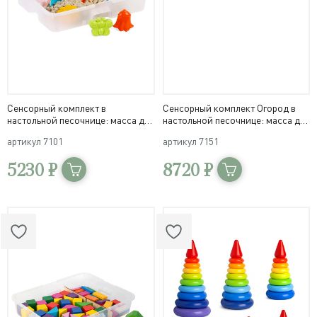
Сенсорный комплект в
Сенсорный комплект Огород в
настольной песочнице: масса для
настольной песочнице: масса для
лепки 6 кг, инструменты,
лепки 3 кг, набор овощей
артикул
7101
артикул
7151
формочки
5230 ₽
8720 ₽