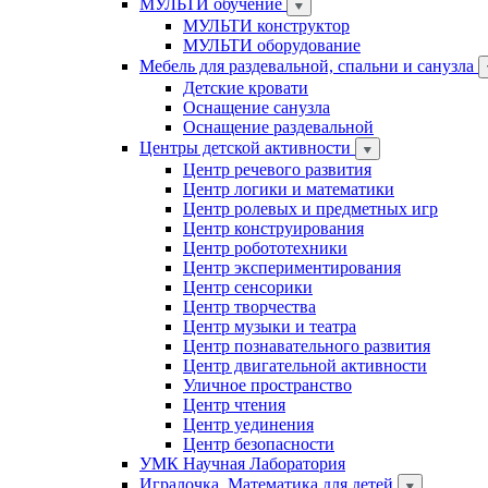
МУЛЬТИ обучение
МУЛЬТИ конструктор
МУЛЬТИ оборудование
Мебель для раздевальной, спальни и санузла
Детские кровати
Оснащение санузла
Оснащение раздевальной
Центры детской активности
Центр речевого развития
Центр логики и математики
Центр ролевых и предметных игр
Центр конструирования
Центр робототехники
Центр экспериментирования
Центр сенсорики
Центр творчества
Центр музыки и театра
Центр познавательного развития
Центр двигательной активности
Уличное пространство
Центр чтения
Центр уединения
Центр безопасности
УМК Научная Лаборатория
Игралочка. Математика для детей