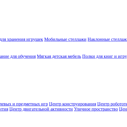
для хранения игрушек
Мобильные стеллажи
Наклонные стеллаж
ание для обучения
Мягкая детская мебель
Полки для книг и игр
левых и предметных игр
Центр конструирования
Центр роботот
ития
Центр двигательной активности
Уличное пространство
Цен