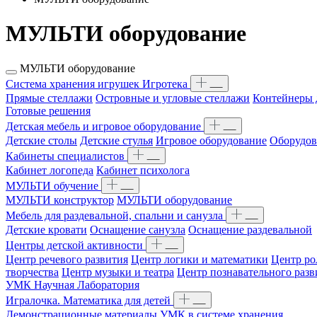
МУЛЬТИ оборудование
МУЛЬТИ оборудование
Система хранения игрушек Игротека
Прямые стеллажи
Островные и угловые стеллажи
Контейнеры 
Готовые решения
Детская мебель и игровое оборудование
Детские столы
Детские стулья
Игровое оборудование
Оборудов
Кабинеты специалистов
Кабинет логопеда
Кабинет психолога
МУЛЬТИ обучение
МУЛЬТИ конструктор
МУЛЬТИ оборудование
Мебель для раздевальной, спальни и санузла
Детские кровати
Оснащение санузла
Оснащение раздевальной
Центры детской активности
Центр речевого развития
Центр логики и математики
Центр ро
творчества
Центр музыки и театра
Центр познавательного разв
УМК Научная Лаборатория
Игралочка. Математика для детей
Демонстрационные материалы
УМК в системе хранения