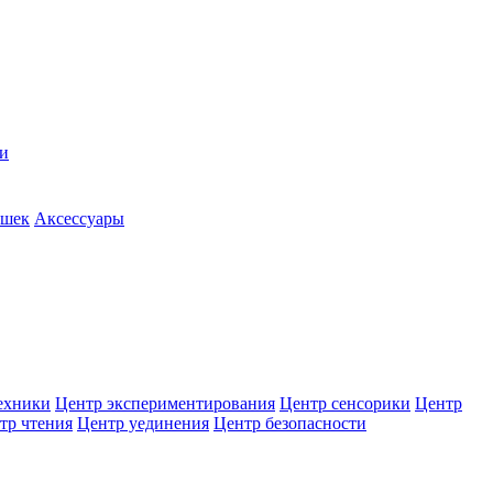
и
ушек
Аксессуары
ехники
Центр экспериментирования
Центр сенсорики
Центр
тр чтения
Центр уединения
Центр безопасности