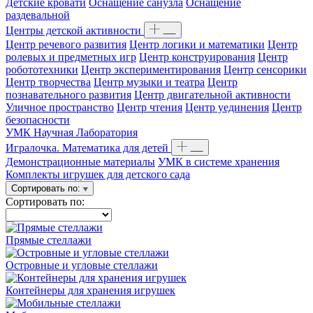
Детские кровати
Оснащение санузла
Оснащение
раздевальной
Центры детской активности
Центр речевого развития
Центр логики и математики
Центр
ролевых и предметных игр
Центр конструирования
Центр
робототехники
Центр экспериментирования
Центр сенсорики
Центр творчества
Центр музыки и театра
Центр
познавательного развития
Центр двигательной активности
Уличное пространство
Центр чтения
Центр уединения
Центр
безопасности
УМК Научная Лаборатория
Игралочка. Математика для детей
Демонстрационные материалы
УМК в системе хранения
Комплекты игрушек для детского сада
Сортировать по:
Сортировать по:
Прямые стеллажи
Островные и угловые стеллажи
Контейнеры для хранения игрушек