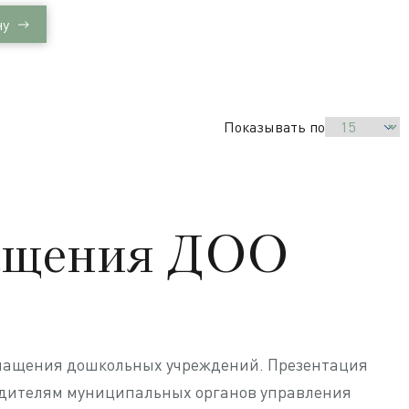
тека
ну
Показывать по
нащения ДОО
снащения дошкольных учреждений. Презентация
водителям муниципальных органов управления