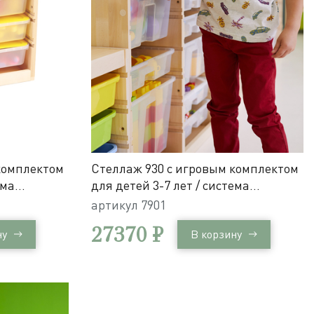
комплектом
Стеллаж 930 с игровым комплектом
ема
для детей 3-7 лет / система
хранения Игротека
артикул
7901
27370 ₽
ну
В корзину