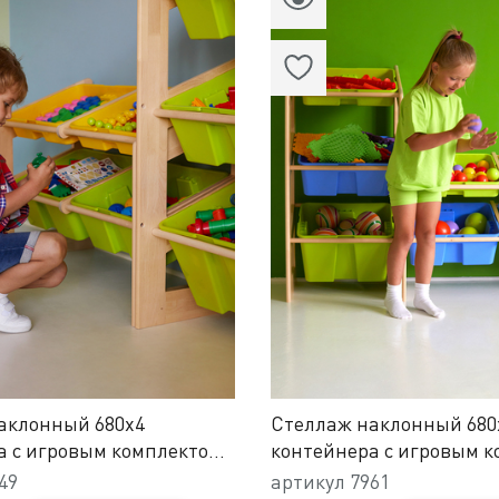
аклонный 680х4
Стеллаж наклонный 680
а с игровым комплектом
контейнера с игровым 
вание для детей 3-4 лет
Физкультура для детей 3-
49
артикул
7961