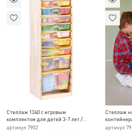
Стеллаж 1340 с игровым
Стеллаж н
комплектом для детей 3-7 лет /
контейнер
система хранения Игротека
Конструиро
артикул
7902
артикул
79