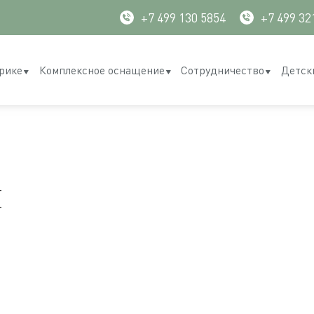
+7 499 130 5854
+7 499 32
рике
Комплексное оснащение
Сотрудничество
Детск
я