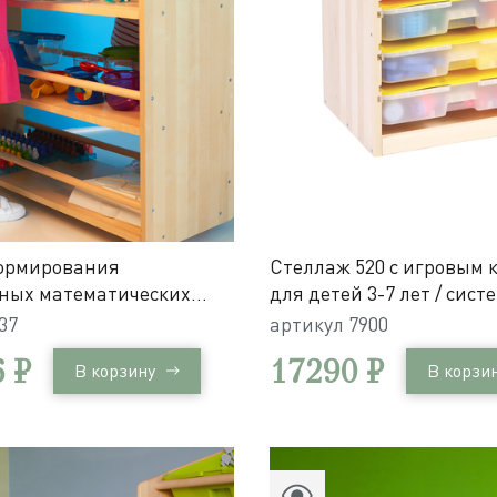
ормирования
Стеллаж 520 с игровым 
ных математических
для детей 3-7 лет / сист
ений и развития
хранения Игротека
37
артикул
7900
еских компетенций
 ₽
17290 ₽
В корзину
В корзи
ет / 356 элементов в
 системе хранения
элементов