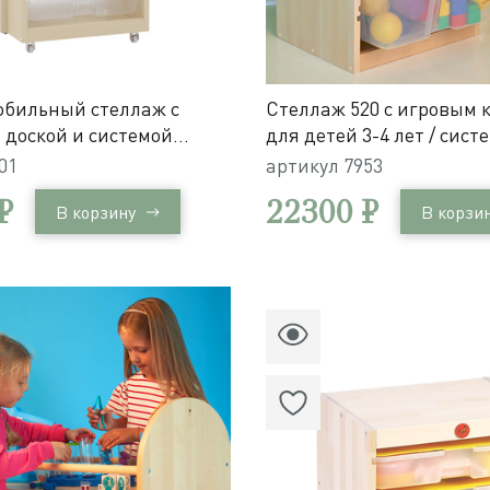
обильный стеллаж с
Стеллаж 520 с игровым 
 доской и системой
для детей 3-4 лет / сист
хранения Игротека
01
артикул
7953
₽
22300 ₽
В корзину
В корзи