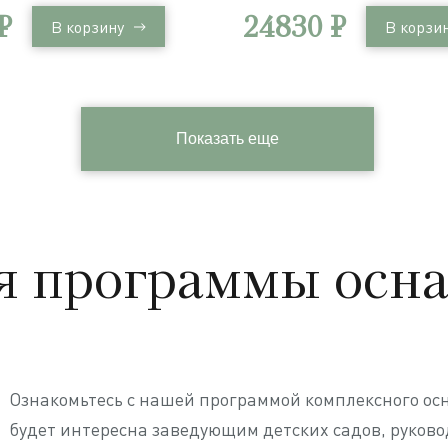
хранения Игротека
система хранения Игро
₽
24830 ₽
В корзину
В корзи
Показать еще
я программы ос
Ознакомьтесь с нашей программой комплексного о
будет интересна заведующим детских садов, руко