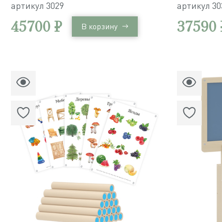
конструирования / 685 деталей
набор стр
артикул
3029
артикул
30
животные, 
45700 ₽
37590 
В корзину
и т.п.) / 
обучение /