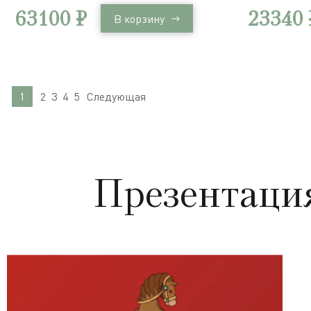
/ система 
63100 ₽
23340 
В корзину
1
2
3
4
5
Следующая
Презентаци