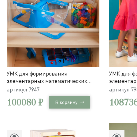
УМК для формирования
УМК для ф
элементарных математических
элементар
представлений и развития
представл
артикул
7947
артикул
79
математических компетенций
математич
100080 ₽
108736
В корзину
детей 3-7 лет / 129 элементов в
детей 3-7 л
мобильной системе хранения
мобильной
Игротека
Игротека 