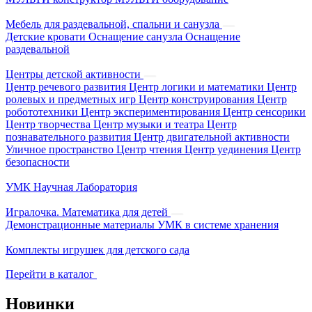
Мебель для раздевальной, спальни и санузла
Детские кровати
Оснащение санузла
Оснащение
раздевальной
Центры детской активности
Центр речевого развития
Центр логики и математики
Центр
ролевых и предметных игр
Центр конструирования
Центр
робототехники
Центр экспериментирования
Центр сенсорики
Центр творчества
Центр музыки и театра
Центр
познавательного развития
Центр двигательной активности
Уличное пространство
Центр чтения
Центр уединения
Центр
безопасности
УМК Научная Лаборатория
Игралочка. Математика для детей
Демонстрационные материалы
УМК в системе хранения
Комплекты игрушек для детского сада
Перейти в каталог
Новинки