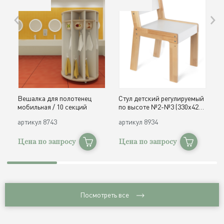
Вешалка для полотенец
Стул детский регулируемый
О
мобильная / 10 секций
по высоте №2-№3 (330х420,
д
h300, 340 мм) / дерево
с
артикул
8743
артикул
8934
а
Цена по запросу
Цена по запросу
Ц
Посмотреть все