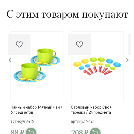
С этим товаром покупают
Чайный набор Мятный чай /
Столовый набор Своя
Ч
6 предметов
тарелка / 24 предмета
р
артикул
9415
артикул
9421
а
88 ₽
208 ₽