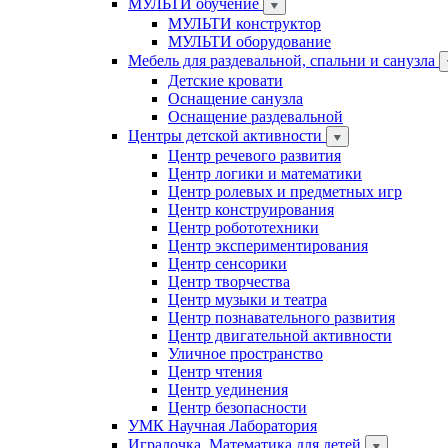
МУЛЬТИ обучение
МУЛЬТИ конструктор
МУЛЬТИ оборудование
Мебель для раздевальной, спальни и санузла
Детские кровати
Оснащение санузла
Оснащение раздевальной
Центры детской активности
Центр речевого развития
Центр логики и математики
Центр ролевых и предметных игр
Центр конструирования
Центр робототехники
Центр экспериментирования
Центр сенсорики
Центр творчества
Центр музыки и театра
Центр познавательного развития
Центр двигательной активности
Уличное пространство
Центр чтения
Центр уединения
Центр безопасности
УМК Научная Лаборатория
Игралочка. Математика для детей