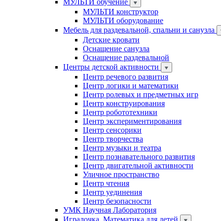
МУЛЬТИ обучение
МУЛЬТИ конструктор
МУЛЬТИ оборудование
Мебель для раздевальной, спальни и санузла
Детские кровати
Оснащение санузла
Оснащение раздевальной
Центры детской активности
Центр речевого развития
Центр логики и математики
Центр ролевых и предметных игр
Центр конструирования
Центр робототехники
Центр экспериментирования
Центр сенсорики
Центр творчества
Центр музыки и театра
Центр познавательного развития
Центр двигательной активности
Уличное пространство
Центр чтения
Центр уединения
Центр безопасности
УМК Научная Лаборатория
Игралочка. Математика для детей