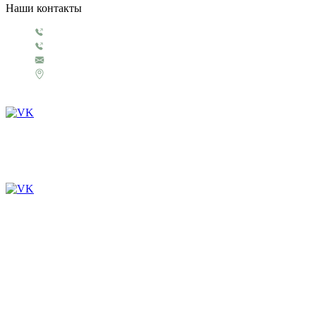
Наши контакты
+7 499 130 5854
+7 499 321 3151
1929@rosigrushka.com
Россия, Москва, поселение Сосенское,
ул. Сосновая улица, д.4.