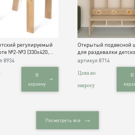
етский регулируемый
Открытый подвесной 
оте №2-№3 (330х420,
для раздевалки детско
40 мм) / дерево
/ 3 секции
ул
8934
артикул
8714
о
Цена по
В
В
корзину
корз
запросу
Посмотреть все