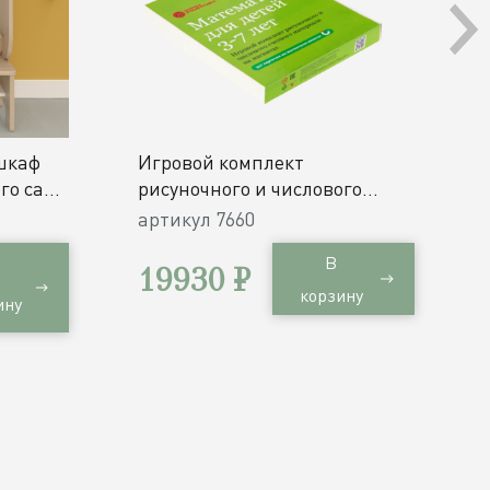
шкаф
Игровой комплект
го сада
рисуночного и числового
счетного материала на
артикул
7660
магнитах Математика для
В
детей 3-7 лет / 357 карточек
19930 ₽
корзину
ину