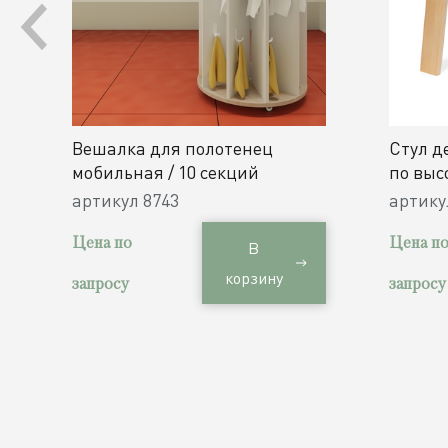
Вешалка для полотенец
Стул д
мобильная / 10 секций
по выс
h300, 3
артикул
8743
артик
Цена по
Цена п
В
корзину
запросу
запросу