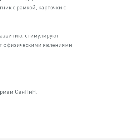
ник с рамкой, карточки с
развитию, стимулируют
т с физическими явлениями
ормам СанПиН.