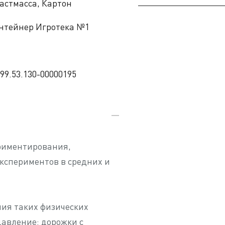
астмасса, Картон
нтейнер Игротека №1
.99.53.130-00000195
риментирования,
кспериментов в средних и
ния таких физических
давление: дорожки с