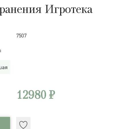
хранения Игротека
7507
а
шая
12980 ₽