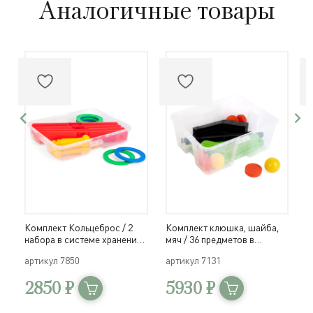
Аналогичные товары
Комплект Кольцеброс / 2
Комплект клюшка, шайба,
К
набора в системе хранения
мяч / 36 предметов в
м
Игротека
системе хранения Игротека
х
артикул
7850
артикул
7131
а
2850 ₽
5930 ₽