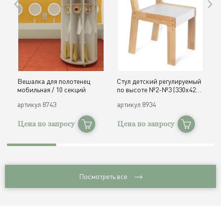
Вешалка для полотенец
Стул детский регулируемый
О
мобильная / 10 секций
по высоте №2-№3 (330х420,
д
h300, 340 мм) / дерево
с
артикул
8743
артикул
8934
а
Цена по запросу
Цена по запросу
Ц
Посмотреть все