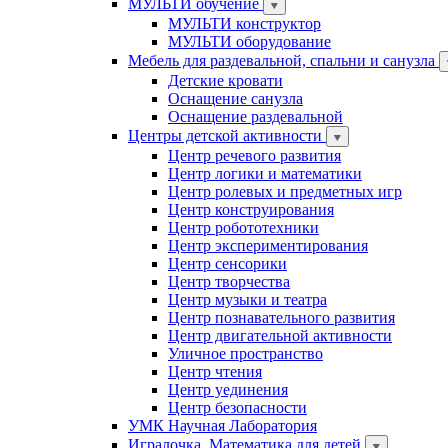
МУЛЬТИ обучение
МУЛЬТИ конструктор
МУЛЬТИ оборудование
Мебель для раздевальной, спальни и санузла
Детские кровати
Оснащение санузла
Оснащение раздевальной
Центры детской активности
Центр речевого развития
Центр логики и математики
Центр ролевых и предметных игр
Центр конструирования
Центр робототехники
Центр экспериментирования
Центр сенсорики
Центр творчества
Центр музыки и театра
Центр познавательного развития
Центр двигательной активности
Уличное пространство
Центр чтения
Центр уединения
Центр безопасности
УМК Научная Лаборатория
Игралочка. Математика для детей