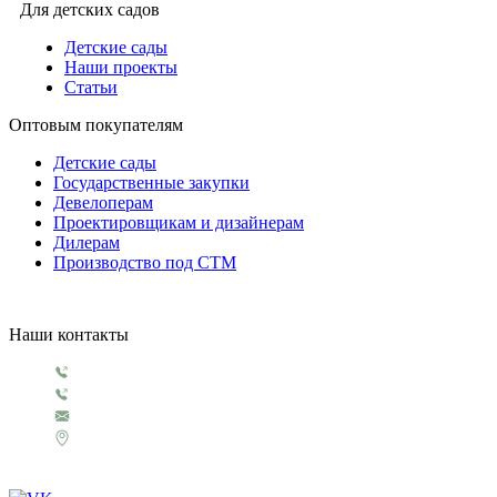
Для детских садов
Детские сады
Наши проекты
Статьи
Оптовым покупателям
Детские сады
Государственные закупки
Девелоперам
Проектировщикам и дизайнерам
Дилерам
Производство под СТМ
Наши контакты
+7 499 130 5854
+7 499 321 3151
1929@rosigrushka.com
Россия, Москва, поселение Сосенское,
ул. Сосновая улица, д.4.