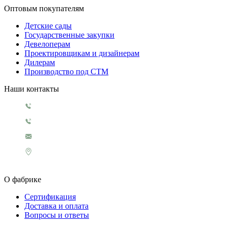
Оптовым покупателям
Детские сады
Государственные закупки
Девелоперам
Проектировщикам и дизайнерам
Дилерам
Производство под СТМ
Наши контакты
+7 499 130 5854
+7 499 321 3151
1929@rosigrushka.com
Россия, Москва, поселение Сосенское,
ул. Сосновая улица, д.4.
О фабрике
Сертификация
Доставка и оплата
Вопросы и ответы