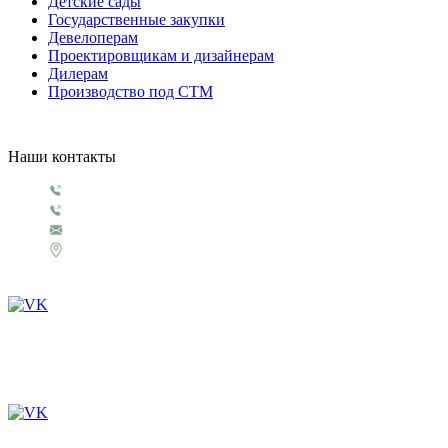
Детские сады
Государственные закупки
Девелоперам
Проектировщикам и дизайнерам
Дилерам
Производство под СТМ
Наши контакты
+7 499 130 5854
+7 499 321 3151
1929@rosigrushka.com
Россия, Москва, поселение Сосенское,
ул. Сосновая улица, д.4.