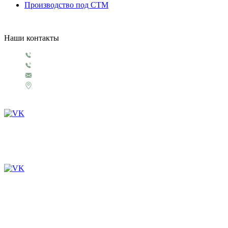
Производство под СТМ
Наши контакты
+7 499 130 5854
+7 499 321 3151
1929@rosigrushka.com
Россия, Москва, поселение Сосенское,
ул. Сосновая улица, д.4.