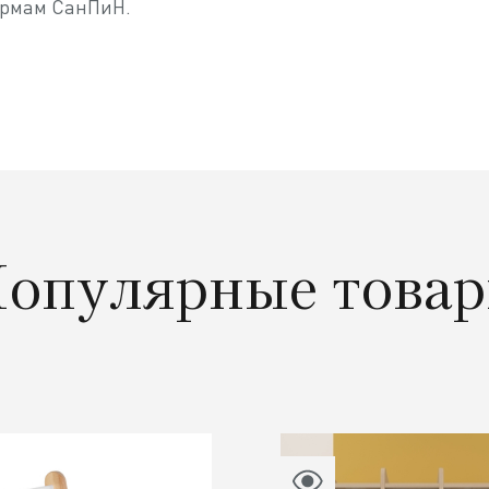
ормам СанПиН.
опулярные това