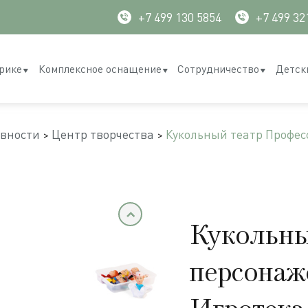
+7 499 130 5854
+7 499 32
рике
Комплексное оснащение
Сотрудничество
Детск
ивности
Центр творчества
Кукольный театр Професс
Кукольны
персонаж