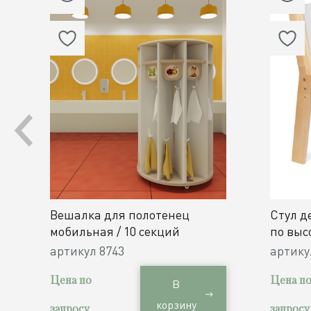
Вешалка для полотенец
Стул д
мобильная / 10 секций
по выс
h300, 3
артикул
8743
артик
Цена по
Цена п
В
корзину
запросу
запросу