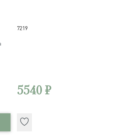
7219
а
5540 ₽