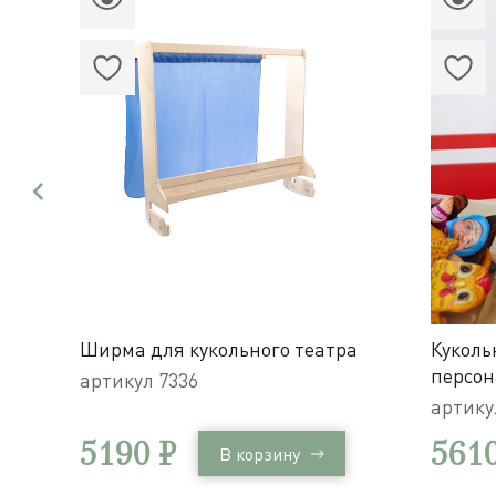
Ширма для кукольного театра
Куколь
персона
артикул
7336
персон
артик
хранен
5190 ₽
5610
В корзину