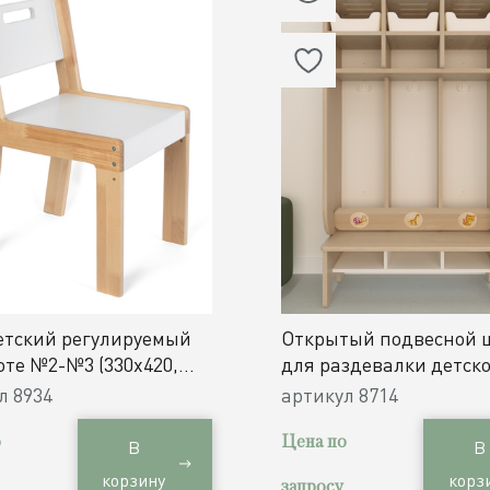
етский регулируемый
Открытый подвесной 
оте №2-№3 (330х420,
для раздевалки детско
40 мм) / дерево
/ 3 секции
ул
8934
артикул
8714
о
Цена по
В
В
корзину
корз
запросу