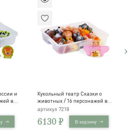
ессии и
Кукольный театр Сказки о
жей в
животных / 16 персонажей в
отека
системе хранения Игротека
артикул
7218
6130 ₽
у
В корзину