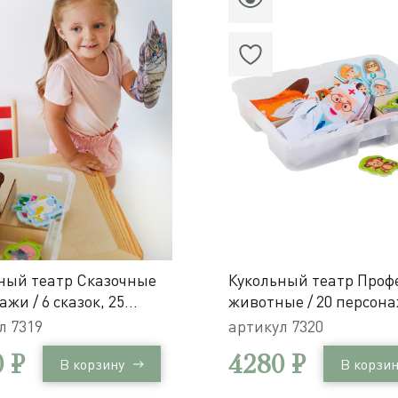
ный театр Сказочные
Кукольный театр Проф
жи / 6 сказок, 25
животные / 20 персона
ажей в системе
системе хранения Игр
ул
7319
артикул
7320
ия Игротека
 ₽
4280 ₽
В корзину
В корзин