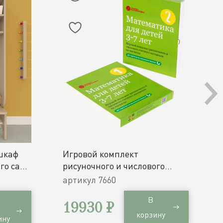
шкаф
Игровой комплект
го сада
рисуночного и числового
счетного материала на
артикул
7660
магнитах Математика для
В
детей 3-7 лет / 357 карточек
19930 ₽
корзину
ину