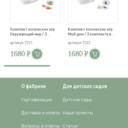
Комплект логических игр
Комплект логических игр
К
Окружающий мир / 3
Мой дом / 3 комплекта в
М
комплекта в системе
системе хранения Игротека
с
артикул
7221
артикул
7222
а
хранения Игротека
1680 ₽
1680 ₽
О фабрике
Для детских садов
Сертификация
Детские сады
Доставка и оплата
Наши проекты
Вопросы и ответы
Статьи