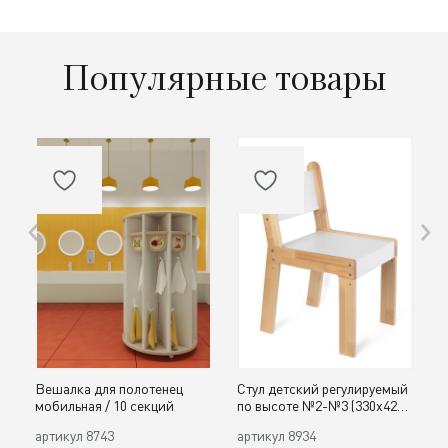
Популярные товары
Вешалка для полотенец
Стул детский регулируемый
О
мобильная / 10 секций
по высоте №2-№3 (330х420,
д
h300, 340 мм) / дерево
с
артикул
8743
артикул
8934
а