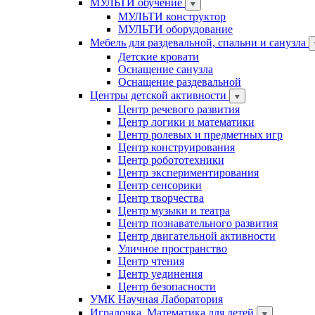
МУЛЬТИ обучение
МУЛЬТИ конструктор
МУЛЬТИ оборудование
Мебель для раздевальной, спальни и санузла
Детские кровати
Оснащение санузла
Оснащение раздевальной
Центры детской активности
Центр речевого развития
Центр логики и математики
Центр ролевых и предметных игр
Центр конструирования
Центр робототехники
Центр экспериментирования
Центр сенсорики
Центр творчества
Центр музыки и театра
Центр познавательного развития
Центр двигательной активности
Уличное пространство
Центр чтения
Центр уединения
Центр безопасности
УМК Научная Лаборатория
Игралочка. Математика для детей