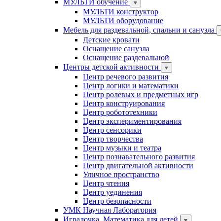
МУЛЬТИ обучение
МУЛЬТИ конструктор
МУЛЬТИ оборудование
Мебель для раздевальной, спальни и санузла
Детские кровати
Оснащение санузла
Оснащение раздевальной
Центры детской активности
Центр речевого развития
Центр логики и математики
Центр ролевых и предметных игр
Центр конструирования
Центр робототехники
Центр экспериментирования
Центр сенсорики
Центр творчества
Центр музыки и театра
Центр познавательного развития
Центр двигательной активности
Уличное пространство
Центр чтения
Центр уединения
Центр безопасности
УМК Научная Лаборатория
Игралочка. Математика для детей