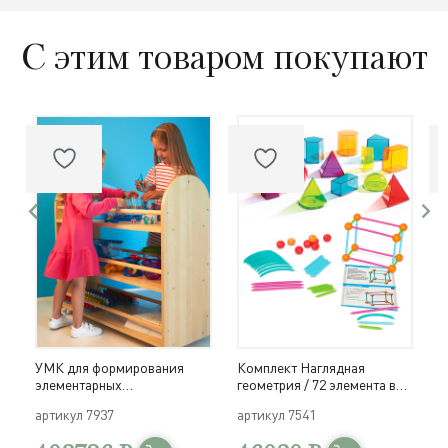
С этим товаром покупают
УМК для формирования
Комплект Наглядная
К
элементарных
геометрия / 72 элемента в
г
математических
системе хранения Игротека
э
артикул
7937
артикул
7541
а
представлений и развития
х
математических