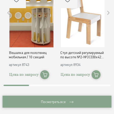
Вешалка для полотенец
Стул детский регулируемый
О
мобильная / 10 секций
по высоте №2-№3 (330х420,
д
h300, 340 мм) / дерево
с
артикул
8743
артикул
8934
а
Цена по запросу
Цена по запросу
Ц
Посмотреть все