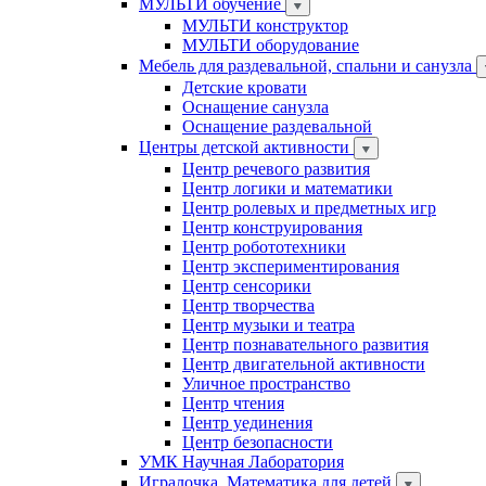
МУЛЬТИ обучение
МУЛЬТИ конструктор
МУЛЬТИ оборудование
Мебель для раздевальной, спальни и санузла
Детские кровати
Оснащение санузла
Оснащение раздевальной
Центры детской активности
Центр речевого развития
Центр логики и математики
Центр ролевых и предметных игр
Центр конструирования
Центр робототехники
Центр экспериментирования
Центр сенсорики
Центр творчества
Центр музыки и театра
Центр познавательного развития
Центр двигательной активности
Уличное пространство
Центр чтения
Центр уединения
Центр безопасности
УМК Научная Лаборатория
Игралочка. Математика для детей