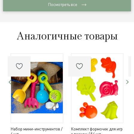
Посмотреть все
Аналогичные товары
Набор мини-инструментов /
Комплект формочек для игр
Н
4 шт
с песком / 54 шт
ш