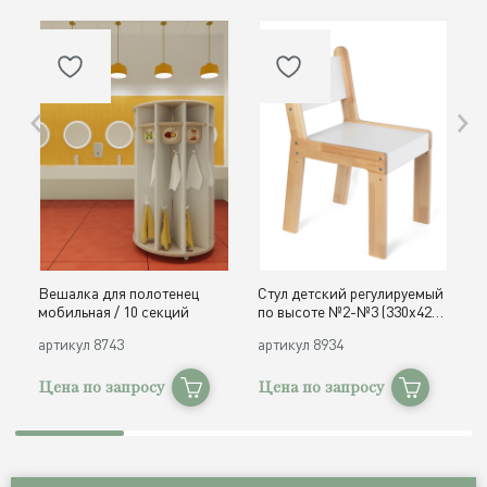
Вешалка для полотенец
Стул детский регулируемый
О
мобильная / 10 секций
по высоте №2-№3 (330х420,
д
h300, 340 мм) / дерево
с
артикул
8743
артикул
8934
а
Цена по запросу
Цена по запросу
Ц