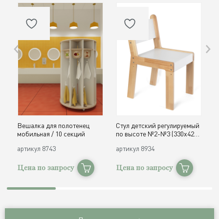
Вешалка для полотенец
Стул детский регулируемый
О
мобильная / 10 секций
по высоте №2-№3 (330х420,
д
h300, 340 мм) / дерево
с
артикул
8743
артикул
8934
а
Цена по запросу
Цена по запросу
Ц