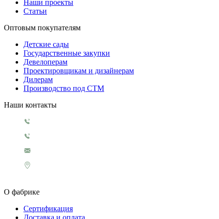
Наши проекты
Статьи
Оптовым покупателям
Детские сады
Государственные закупки
Девелоперам
Проектировщикам и дизайнерам
Дилерам
Производство под СТМ
Наши контакты
+7 499 130 5854
+7 499 321 3151
1929@rosigrushka.com
Россия, Москва, поселение Сосенское,
ул. Сосновая улица, д.4.
О фабрике
Сертификация
Доставка и оплата