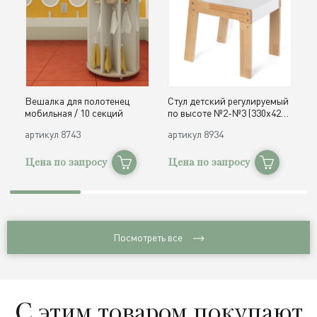
Вешалка для полотенец
Стул детский регулируемый
О
мобильная / 10 секций
по высоте №2-№3 (330х420,
д
h300, 340 мм) / дерево
с
артикул
8743
артикул
8934
а
Цена по запросу
Цена по запросу
Ц
Посмотреть все
С этим товаром покупают