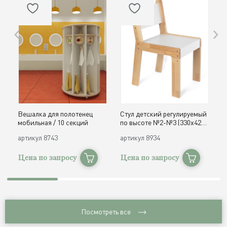
Вешалка для полотенец
Стул детский регулируемый
О
мобильная / 10 секций
по высоте №2-№3 (330х420,
д
h300, 340 мм) / дерево
с
артикул
8743
артикул
8934
а
Цена по запросу
Цена по запросу
Ц
Посмотреть все