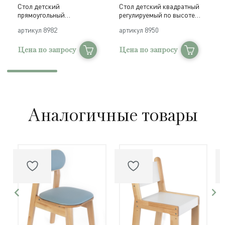
Стол детский
Стол детский квадратный
С
прямоугольный
регулируемый по высоте
р
двухместный регулируемый
№1-№3 (700х700, h460, 520,
№
артикул
8982
артикул
8950
а
по высоте №1-№3
580 мм) / ЛДСП, дерево
м
(1200x500, h460, 520, 580 мм)
/ ЛДСП, дерево
Цена по запросу
Цена по запросу
Ц
Аналогичные товары