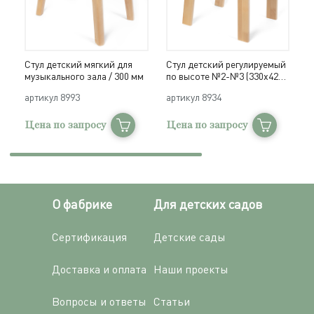
Стул детский мягкий для
Стул детский регулируемый
С
музыкального зала / 300 мм
по высоте №2-№3 (330х420,
п
h300, 340 мм) / дерево
h
артикул
8993
артикул
8934
а
Цена по запросу
Цена по запросу
Ц
О фабрике
Для детских садов
Сертификация
Детские сады
Доставка и оплата
Наши проекты
Вопросы и ответы
Статьи