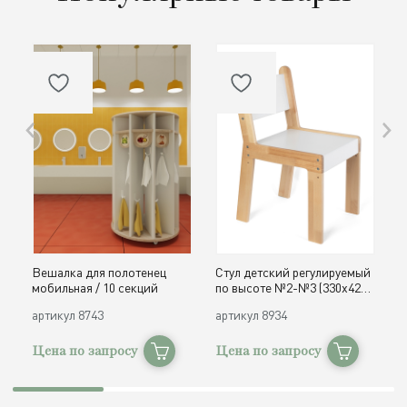
Вешалка для полотенец
Стул детский регулируемый
О
мобильная / 10 секций
по высоте №2-№3 (330х420,
д
h300, 340 мм) / дерево
с
артикул
8743
артикул
8934
а
Цена по запросу
Цена по запросу
Ц