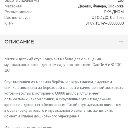
Высота сиденья мм
260
Материал
Дерево, Фанера, Экокожа
Рекомендовано
ГКУ ДИОМ
Соответствует
ФГОС ДО, СанПин
КТРУ
31.09.13.149-00000003
ОПИСАНИЕ
Мягкий детский стул - элемент мебели для оснащения
музыкального зала в детском саду, соответствует СанПиН и ФГОС
ДО.
Стул выполнен из массива берёзы и покрыт лаком, сиденье и
спинка выполнены из берёзовой фанеры и качественной экокожи с
устойчивостью к истиранию 80000 циклов. Стул имеет
оптимальный наклон спинки, а скругленные углы и надежные
крепления делают его безопасным. Такой стул идеально впишется
в обстановку актового и музыкального зала, а так же детских
комнат и спален дошкольного учреждения.
Изделие сертифицировано.