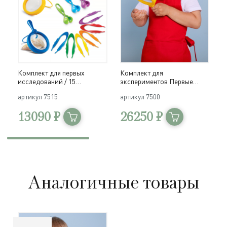
Комплект для первых
Комплект для
Д
исследований / 15
экспериментов Первые
с
предметов в системе
исследования / 23 элемента
и
артикул
7515
артикул
7500
а
хранения Игротека
в системе хранения
э
Игротека
13090 ₽
26250 ₽
Аналогичные товары