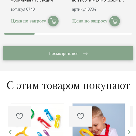
h300, 340 мм) / дерево
с
артикул
8743
артикул
8934
а
Цена по запросу
Цена по запросу
Ц
Посмотреть все
С этим товаром покупают