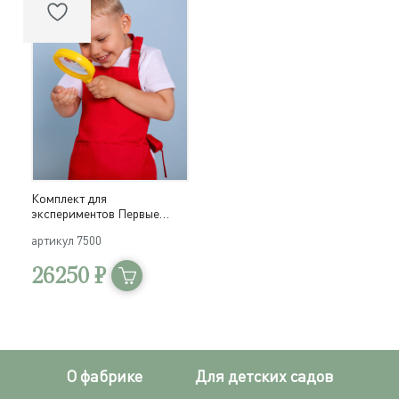
Комплект для
экспериментов Первые
исследования / 23 элемента
артикул
7500
в системе хранения
Игротека
26250 ₽
О фабрике
Для детских садов