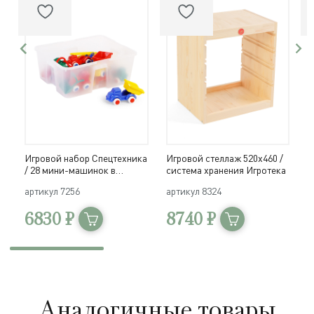
Игровой набор Спецтехника
Игровой стеллаж 520х460 /
И
/ 28 мини-машинок в
система хранения Игротека
с
системе хранения Игротека
артикул
7256
артикул
8324
а
6830 ₽
8740 ₽
Аналогичные товары