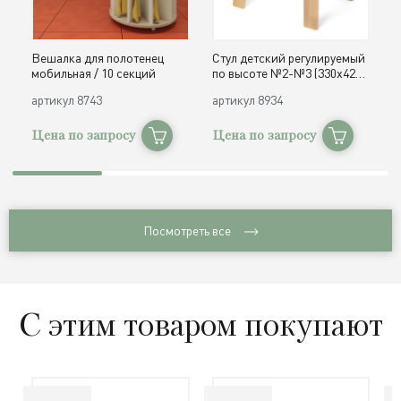
Вешалка для полотенец
Стул детский регулируемый
О
мобильная / 10 секций
по высоте №2-№3 (330х420,
д
h300, 340 мм) / дерево
с
артикул
8743
артикул
8934
а
Цена по запросу
Цена по запросу
Ц
Посмотреть все
С этим товаром покупают