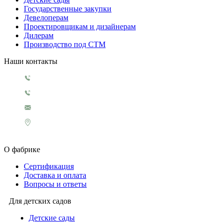
Государственные закупки
Девелоперам
Проектировщикам и дизайнерам
Дилерам
Производство под СТМ
Наши контакты
+7 499 130 5854
+7 499 321 3151
1929@rosigrushka.com
Россия, Москва, поселение Сосенское,
ул. Сосновая улица, д.4.
О фабрике
Сертификация
Доставка и оплата
Вопросы и ответы
Для детских садов
Детские сады