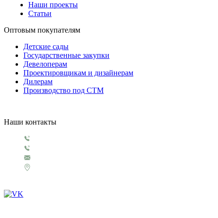
Наши проекты
Статьи
Оптовым покупателям
Детские сады
Государственные закупки
Девелоперам
Проектировщикам и дизайнерам
Дилерам
Производство под СТМ
Наши контакты
+7 499 130 5854
+7 499 321 3151
1929@rosigrushka.com
Россия, Москва, поселение Сосенское,
ул. Сосновая улица, д.4.