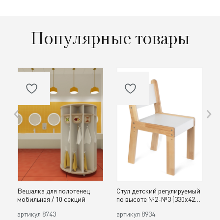
Популярные товары
Вешалка для полотенец
Стул детский регулируемый
О
мобильная / 10 секций
по высоте №2-№3 (330х420,
д
h300, 340 мм) / дерево
с
артикул
8743
артикул
8934
а