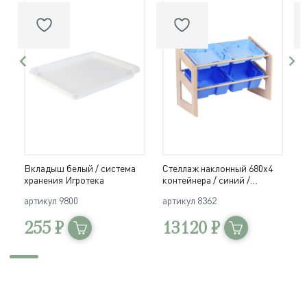
Вкладыш белый / система
Стеллаж наклонный 680х4
К
хранения Игротека
контейнера / синий /
п
система хранения Игротека
х
артикул
9800
артикул
8362
а
255 ₽
13120 ₽