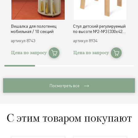
Вешалка для полотенец
Стул детский регулируемый
О
мобильная / 10 секций
по высоте №2-№3 (330х420,
д
h300, 340 мм) / дерево
с
артикул
8743
артикул
8934
а
Цена по запросу
Цена по запросу
Ц
Посмотреть все
С этим товаром покупают