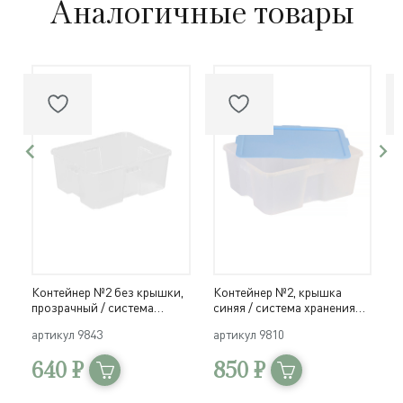
Аналогичные товары
Контейнер №2 без крышки,
Контейнер №2, крышка
К
прозрачный / система
синяя / система хранения
р
хранения Игротека
Игротека
И
артикул
9843
артикул
9810
а
640 ₽
850 ₽