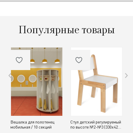
Популярные товары
Вешалка для полотенец
Стул детский регулируемый
О
мобильная / 10 секций
по высоте №2-№3 (330х420,
д
h300, 340 мм) / дерево
с