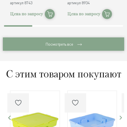
артикул
8743
артикул
8934
а
Цена по запросу
Цена по запросу
Ц
Посмотреть все
С этим товаром покупают