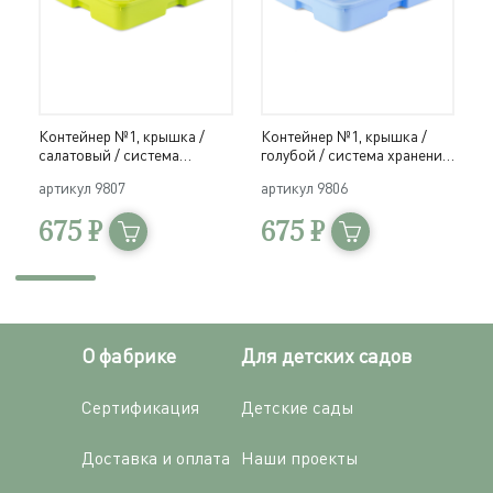
Контейнер №1, крышка /
Контейнер №1, крышка /
К
салатовый / система
голубой / система хранения
р
хранения Игротека
Игротека
И
артикул
9807
артикул
9806
а
675 ₽
675 ₽
О фабрике
Для детских садов
Сертификация
Детские сады
Доставка и оплата
Наши проекты