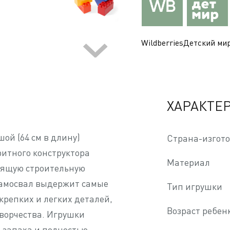
Wildberries
Детский ми
ХАРАКТЕ
ой (64 см в длину)
Страна-изгот
итного конструктора
Материал
тоящую строительную
 самосвал выдержит самые
Тип игрушки
крепких и легких деталей,
Возраст ребен
творчества. Игрушки
 запаха и полностью