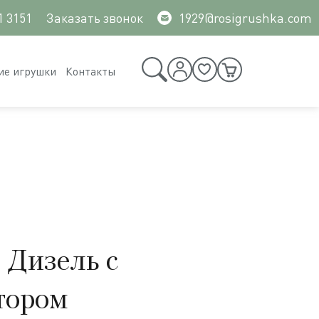
1 3151
Заказать звонок
1929@rosigrushka.com
ие игрушки
Контакты
 Дизель с
тором