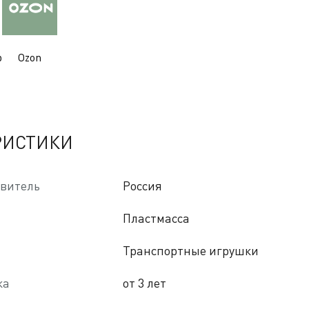
р
Ozon
РИСТИКИ
овитель
Россия
Пластмасса
Транспортные игрушки
ка
от 3 лет