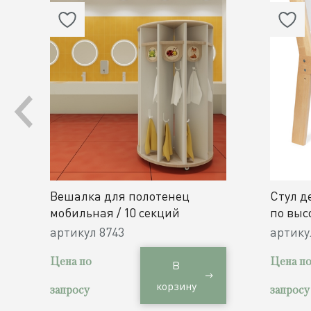
Вешалка для полотенец
Стул д
мобильная / 10 секций
по выс
h300, 3
артикул
8743
артик
Цена по
Цена п
В
корзину
запросу
запросу