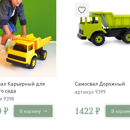
ал Карьерный для
Самосвал Дорожный
го сада
артикул
9399
ул
9398
 ₽
1422 ₽
В корзину
В корзин