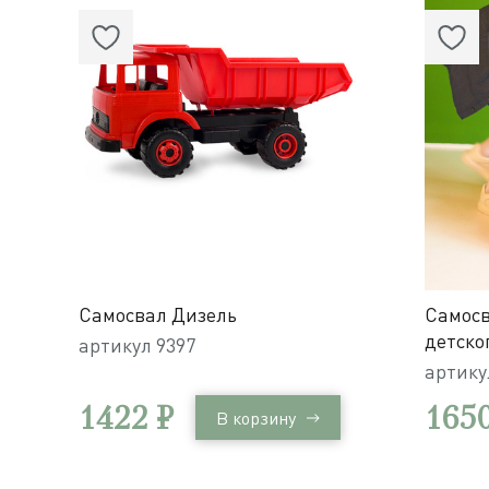
Самосвал Дизель
Самосв
детско
артикул
9397
артик
1422 ₽
1650
В корзину