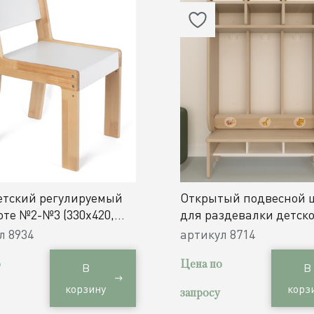
етский регулируемый
Открытый подвесной 
оте №2-№3 (330х420,
для раздевалки детско
40 мм) / дерево
/ 3 секции
ул
8934
артикул
8714
о
Цена по
В
В
корзину
корз
запросу