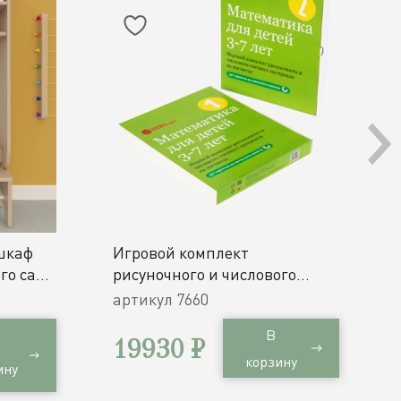
шкаф
Игровой комплект
го сада
рисуночного и числового
счетного материала на
артикул
7660
магнитах Математика для
В
детей 3-7 лет / 357 карточек
19930 ₽
корзину
ину