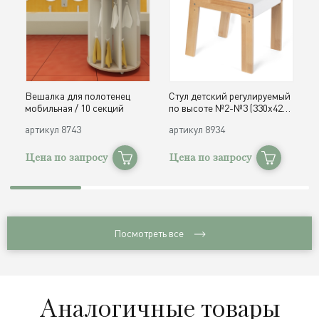
Вешалка для полотенец
Стул детский регулируемый
О
мобильная / 10 секций
по высоте №2-№3 (330х420,
д
h300, 340 мм) / дерево
с
артикул
8743
артикул
8934
а
Цена по запросу
Цена по запросу
Ц
Посмотреть все
Аналогичные товары