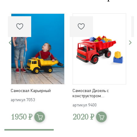
Самосвал Карьерный
Самосвал Дизель с
С
конструктором
артикул
7053
а
Мультистрой
артикул
9400
1950 ₽
2020 ₽