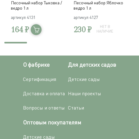
Песочный набор Тыковка /
Песочный набор Яблочко
П
ведро 1 л
ведро 1 л
в
артикул
4131
артикул
4127
а
230 ₽
НЕТ В
164 ₽
НАЛИЧИЕ
О фабрике
Для детских садов
Сертификация
Детские сады
Доставка и оплата
Наши проекты
Вопросы и ответы
Статьи
Оптовым покупателям
Детские сады