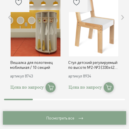
Вешалка для полотенец
Стул детский регулируемый
О
мобильная / 10 секций
по высоте №2-№3 (330х420,
д
h300, 340 мм) / дерево
с
артикул
8743
артикул
8934
а
Цена по запросу
Цена по запросу
Ц
Посмотреть все