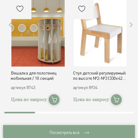
Вешалка для полотенец
Стул детский регулируемый
О
мобильная / 10 секций
по высоте №2-№3 (330х420,
д
h300, 340 мм) / дерево
с
артикул
8743
артикул
8934
а
Цена по запросу
Цена по запросу
Ц
Посмотреть все