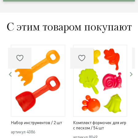
С этим товаром покупают
Набор инструментов / 2 шт
Комплект формочек для игр
Н
с песком / 54 шт
ш
артикул
4086
артикул
8049
а