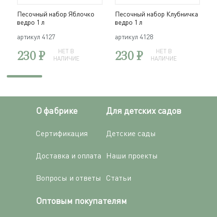
Песочный набор Яблочко
Песочный набор Клубничка
П
ведро 1 л
ведро 1 л
в
артикул
4127
артикул
4128
а
230 ₽
НЕТ В
230 ₽
НЕТ В
НАЛИЧИЕ
НАЛИЧИЕ
О фабрике
Для детских садов
Сертификация
Детские сады
Доставка и оплата
Наши проекты
Вопросы и ответы
Статьи
Оптовым покупателям