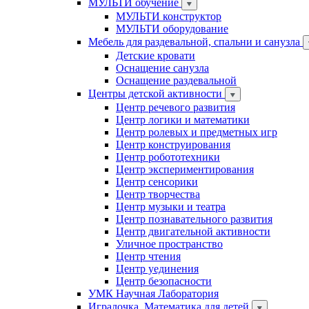
МУЛЬТИ обучение
МУЛЬТИ конструктор
МУЛЬТИ оборудование
Мебель для раздевальной, спальни и санузла
Детские кровати
Оснащение санузла
Оснащение раздевальной
Центры детской активности
Центр речевого развития
Центр логики и математики
Центр ролевых и предметных игр
Центр конструирования
Центр робототехники
Центр экспериментирования
Центр сенсорики
Центр творчества
Центр музыки и театра
Центр познавательного развития
Центр двигательной активности
Уличное пространство
Центр чтения
Центр уединения
Центр безопасности
УМК Научная Лаборатория
Игралочка. Математика для детей